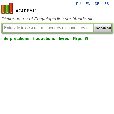
RU
EN
DE
ES
fr-academic.com
Dictionnaires et Encyclopédies sur 'Academic'
Recherche!
interprétations
traductions
livres
Игры ⚽