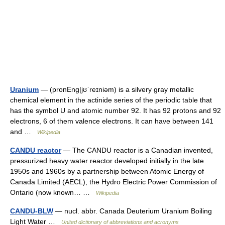
Uranium
— (pronEng|jʊˈreɪniəm) is a silvery gray metallic
chemical element in the actinide series of the periodic table that
has the symbol U and atomic number 92. It has 92 protons and 92
electrons, 6 of them valence electrons. It can have between 141
and …
Wikipedia
CANDU reactor
— The CANDU reactor is a Canadian invented,
pressurized heavy water reactor developed initially in the late
1950s and 1960s by a partnership between Atomic Energy of
Canada Limited (AECL), the Hydro Electric Power Commission of
Ontario (now known… …
Wikipedia
CANDU-BLW
— nucl. abbr. Canada Deuterium Uranium Boiling
Light Water …
United dictionary of abbreviations and acronyms